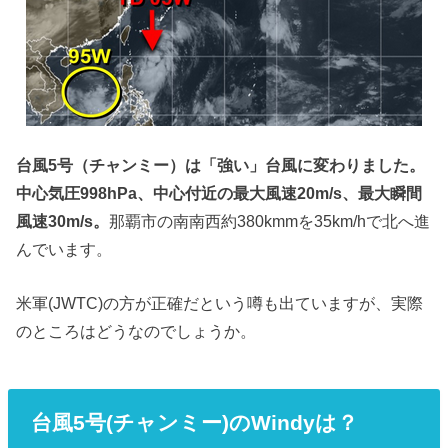
台風5号（チャンミー）は「強い」台風に変わりました。
中心気圧998hPa、中心付近の最大風速20m/s、最大瞬間
風速30m/s。
那覇市の南南西約380kmmを35km/hで北へ進
んでいます。
米軍(JWTC)の方が正確だという噂も出ていますが、実際
のところはどうなのでしょうか。
台風5号(チャンミー)のWindyは？