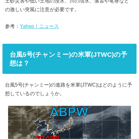
土砂災害や低い土地の浸水、川の増水、落雷や竜巻など
の激しい突風に注意が必要です。
参考：
Yahoo！ニュース
台風5号(チャンミー)の米軍(JTWC)の予
想は？
台風5号(チャンミー)の進路を米軍(JTWC)はどのように予
想しているのでしょうか。