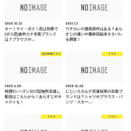
2020.12.23
2021.1.3
オー！マイ・ボス！恋は別冊で
ウチカレの漫画原作はある？あら
(ボス恋)倉科カナ衣装ブランド
すじの違いや最終回結末ネタバレ
は？ブラウスや…
を調査！
2020年春ドラマ
ドラマ
2020.6.28
2020.12.20
特捜9シーズン3の7話無料見逃し
にじいろカルテ安達祐実の衣装ブ
配信はこちらから！あらすじやキ
ランドは？シャツやブラウス・パ
ャストも！
ンツ・スカー…
ドラマ
ドラマ