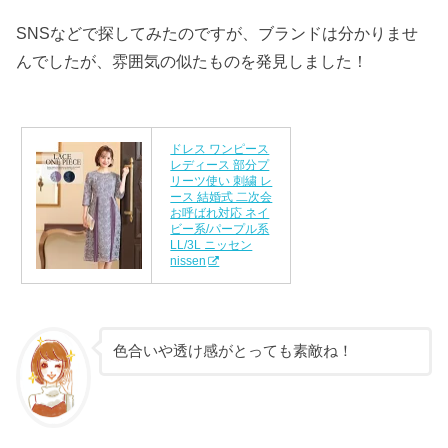
SNSなどで探してみたのですが、ブランドは分かりませ
んでしたが、雰囲気の似たものを発見しました！
ドレス ワンピース
レディース 部分プ
リーツ使い 刺繍 レ
ース 結婚式 二次会
お呼ばれ対応 ネイ
ビー系/パープル系
LL/3L ニッセン
nissen
色合いや透け感がとっても素敵ね！