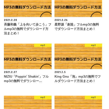
2021.2.28
2021.2.26
斉藤和義「上を向いて歩こう」フ
星野源「創造」フルmp3の無料
ルmp3の無料でダウンロード方
でダウンロード方法まとめ！
法まとめ！
mp3
mp3
2021.2.27
2021.3.5
NIZIU「Poppin' Shakin'」フル
King Gnu「泡」mp3の無料でフ
mp3の無料でダウンロー…
ルダウンロード方法まとめ！
mp3
mp3