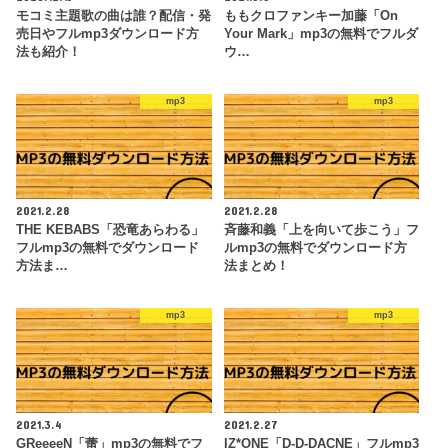
モコミ主題歌の曲は誰？配信・発
ももクロファンキー加藤「On
売日やフルmp3ダウンロード方
Your Mark」mp3の無料でフルダ
法も紹介！
ウ…
mp3
mp3
2021.2.28
2021.2.28
THE KEBABS「恐竜あらわる」
斉藤和義「上を向いて歩こう」フ
フルmp3の無料でダウンロード
ルmp3の無料でダウンロード方
方法ま…
法まとめ！
mp3
mp3
2021.3.4
2021.2.27
GReeeeN「蕾」mp3の無料でフ
IZ*ONE「D-D-DACNE」フルmp3