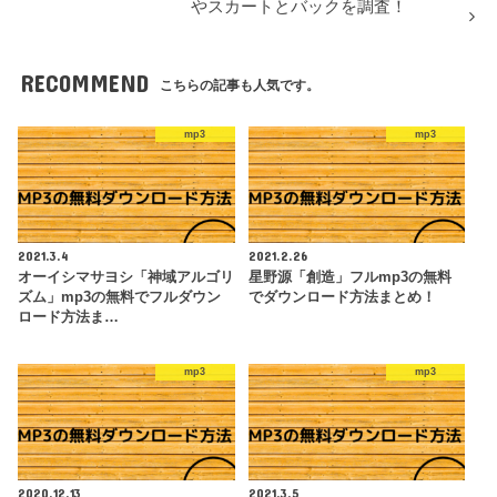
やスカートとバックを調査！
RECOMMEND
こちらの記事も人気です。
mp3
mp3
2021.3.4
2021.2.26
オーイシマサヨシ「神域アルゴリ
星野源「創造」フルmp3の無料
ズム」mp3の無料でフルダウン
でダウンロード方法まとめ！
ロード方法ま…
mp3
mp3
2020.12.13
2021.3.5