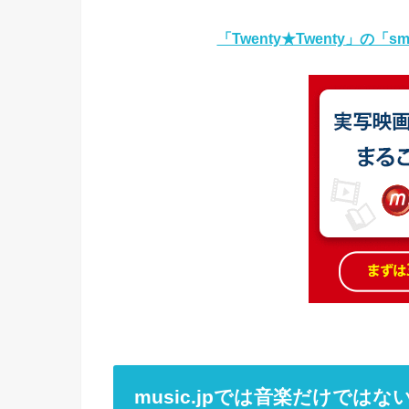
「Twenty★Twenty」の
music.jpでは音楽だけではな