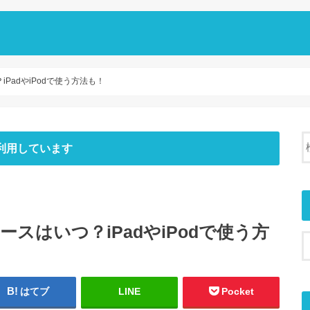
iPadやiPodで使う方法も！
利用しています
リースはいつ？iPadやiPodで使う方
はてブ
LINE
Pocket