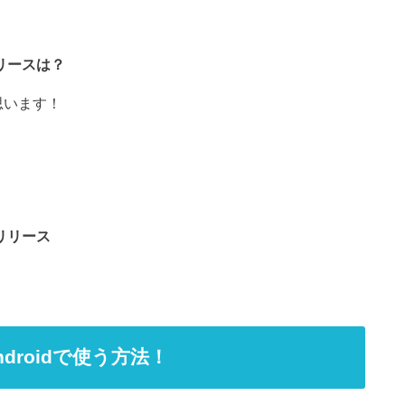
のリリースは？
思います！
のリリース
ndroidで使う方法！