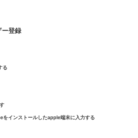
ザー登録
プする
ます
seをインストールしたapple端末に入力する