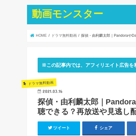
動画モンスター
HOME
ドラマ無料動画
探偵・由利麟太郎｜PandoraやD
※この記事内では、アフィリエイト広告を
ドラマ無料動画
2021.03.16
探偵・由利麟太郎｜Pandora
聴できる？再放送や見逃し
ツイート
シェア