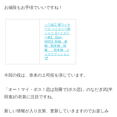
お値段もお手頃でいいですね！
シワ加工 襟ワイヤ
ー入 ペイズリー柄
シャツ【ペイズリ
ー柄】【buj-
0005】秋物 春
物 秋冬物 秋
服 秋冬物 メ
ンズファッション
今回の役は、奈未の上司役を演じています。
「オー！マイ・ボス！恋は別冊で(ボス恋)」のなだぎ武(半
田進)の衣装に注目ですね。
新しい情報が入り次第、更新していきますのでお楽しみ