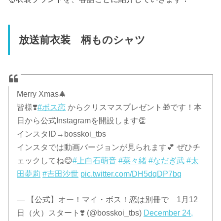
放送前衣装 柄ものシャツ
Merry Xmas🎄
皆様❣️
#ボス恋
からクリスマスプレゼント🎁です！本
日から公式Instagramを開設します👏
インスタID→bosskoi_tbs
インスタでは動画バージョンが見られます💕 ぜひチ
ェックしてね😊
#上白石萌音
#菜々緒
#なだぎ武
#太
田夢莉
#吉田沙世
pic.twitter.com/DH5dqDP7bq
— 【公式】オー！マイ・ボス！恋は別冊で 1月12
日（火）スタート❣️ (@bosskoi_tbs)
December 24,