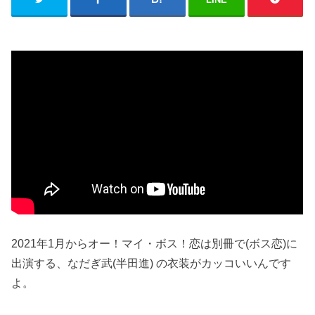
2021年1月からオー！マイ・ボス！恋は別冊で(ボス恋)に
出演する、なだぎ武(半田進) の衣装がカッコいいんです
よ。