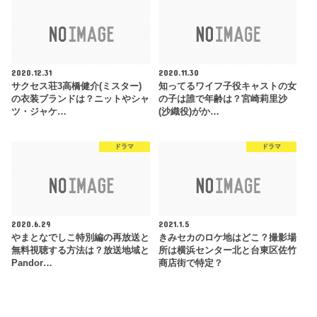
2020.12.31
2020.11.30
サクセス荘3高橋健介(ミスター)
知ってるワイフ子役キャストの女
の衣装ブランドは？ニットやシャ
の子は誰で年齢は？宮崎莉里沙
ツ・ジャケ…
(沙織役)がか…
ドラマ
ドラマ
2020.6.29
2021.1.5
やまとなでしこ特別編の再放送と
きみセカのロケ地はどこ？撮影場
無料視聴する方法は？放送地域と
所は横浜センター北と台東区佐竹
Pandor…
商店街で特定？