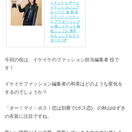
ャケット レザージ
ャケット カジュア
ル バイク 春 秋 冬
ブラック ジャケッ
ト アウター シング
ル 春ジャケット 無
地 シンプル 薄手
大人 シングルライ
ダース ]
今回の役は、イケイケのファッション担当編集者 役で
す！
イケイケファッション編集者の和美はどのような変化を
するのでしょうか？
「オー！マイ・ボス！恋は別冊で(ボス恋)」の秋山ゆずき
の衣装に注目ですね。