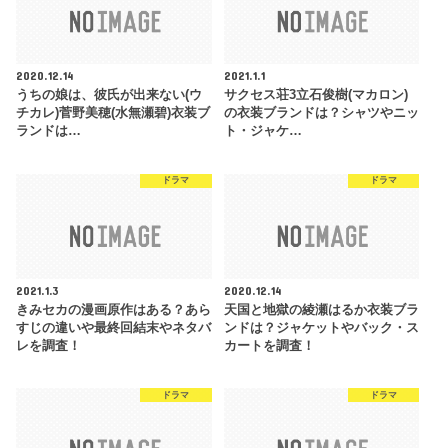
2020.12.14
2021.1.1
うちの娘は、彼氏が出来ない(ウ
サクセス荘3立石俊樹(マカロン)
チカレ)菅野美穂(水無瀬碧)衣装ブ
の衣装ブランドは？シャツやニッ
ランドは…
ト・ジャケ…
ドラマ
ドラマ
2021.1.3
2020.12.14
きみセカの漫画原作はある？あら
天国と地獄の綾瀬はるか衣装ブラ
すじの違いや最終回結末やネタバ
ンドは？ジャケットやバック・ス
レを調査！
カートを調査！
ドラマ
ドラマ