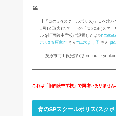
【「青のSP(スクールポリス)」ロケ地パネル
1月12日(火)スタートの「青のSP(ス
ルを旧西陵中学校に設置したよ✨
https:/
ポリ
#藤原竜也
さん
#真木よう子
さん
pic
— 茂原市商工観光課 (@mobara_syouko
これは「旧西陵中学校」で間違いありません
青のSPスクールポリス(スク