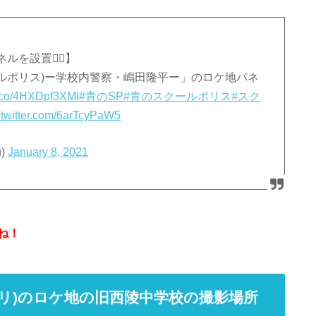
を設置🙋‍♀️】
クールポリス)ー学校内警察・嶋田隆平ー」のロケ地パネ
/t.co/4HXDpf3XMI
#青のSP
#青のスクールポリス
#スク
.twitter.com/6arTcyPaW5
u)
January 8, 2021
ね！
ポリ)のロケ地の旧西陵中学校の撮影場所