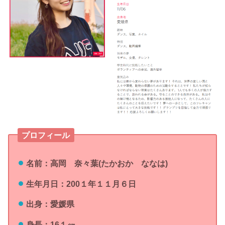
プロフィール
名前：高岡 奈々葉(たかおか ななは)
生年月日：200１年１１月６日
出身：愛媛県
身長：16１㎝