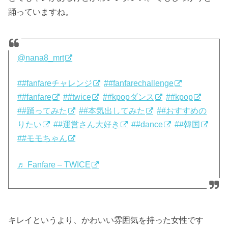
踊っていますね。
@nana8_mrt
##fanfareチャレンジ
##fanfarechallenge
##fanfare
##twice
##kpopダンス
##kpop
##踊ってみた
##本気出してみた
##おすすめの
りたい
##運営さん大好き
##dance
##韓国
##モモちゃん
♬ Fanfare – TWICE
キレイというより、かわいい雰囲気を持った女性です