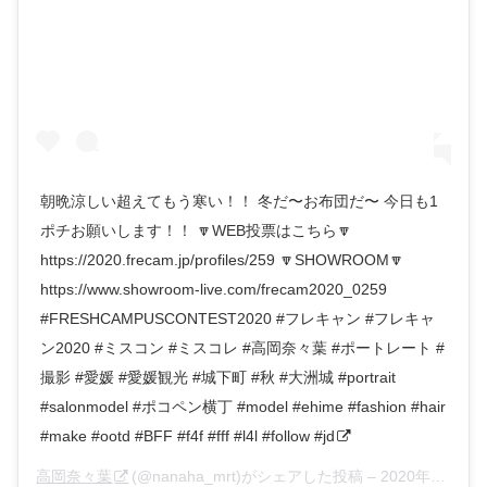
朝晩涼しい超えてもう寒い！！ 冬だ〜お布団だ〜 今日も1
ポチお願いします！！ 🔽WEB投票はこちら🔽
https://2020.frecam.jp/profiles/259 🔽SHOWROOM🔽
https://www.showroom-live.com/frecam2020_0259
#FRESHCAMPUSCONTEST2020 #フレキャン #フレキャ
ン2020 #ミスコン #ミスコレ #高岡奈々葉 #ポートレート #
撮影 #愛媛 #愛媛観光 #城下町 #秋 #大洲城 #portrait
#salonmodel #ポコペン横丁 #model #ehime #fashion #hair
#make #ootd #BFF #f4f #fff #l4l #follow #jd
高岡奈々葉
(@nanaha_mrt)がシェアした投稿 –
2020年10月月6日午前6時55分PDT