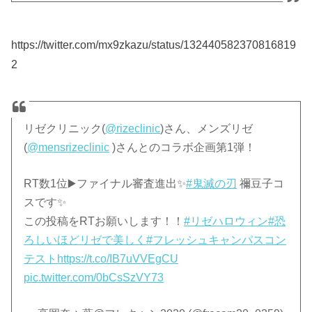
https://twitter.com/mx9zkazu/status/132440582370816819
2
リゼクリニック(
@rizeclinic
)さん、メンズリゼ
(
@mensrizeclinic
)さんとのコラボ企画第1弾！
RT数1位▶️ファイナル審査進出✨
#鬼滅の刃
禰豆子コ
スです✨
この投稿をRTお願いします！！
#リゼハロウィン
#恐
ろしいほどリゼで美しく
#フレッシュキャンパスコン
テスト
https://t.co/IB7uVVEgCU
pic.twitter.com/0bCsSzVY73