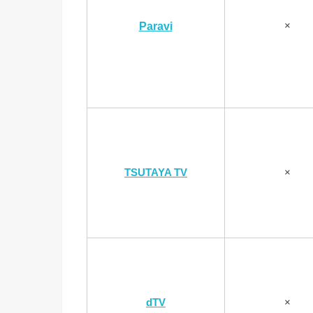
×
Paravi
TSUTAYA TV
×
dTV
×