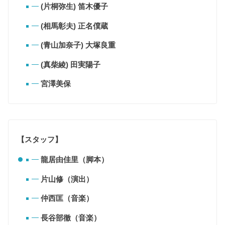
(片桐弥生) 笛木優子
(相馬彰夫) 正名僕蔵
(青山加奈子) 大塚良重
(真柴綾) 田実陽子
宮澤美保
【スタッフ】
龍居由佳里（脚本）
片山修（演出）
仲西匡（音楽）
長谷部徹（音楽）