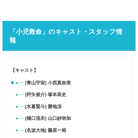
「小児救命」のキャスト・スタッフ情
報
【キャスト】
(青山宇宙) 小西真奈美
(狩矢俊介) 塚本高史
(木暮賢斗) 勝地涼
(樋口流衣) 山口紗弥加
(名波大地) 藤原一裕