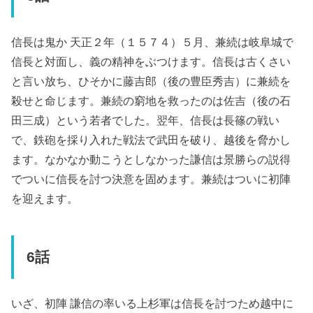
信長は鬼か 天正２年（１５７４）５月、兼続は岐阜城で
信長と対面し、義の精神をぶつけます。信長は古くさい
と言い放ち、ひそかに藤吉郎（後の豊臣秀吉）に兼続を
殺せと命じます。兼続の窮地を救ったのは佐吉（後の石
田三成）という若者でした。翌年、信長は長篠の戦い
で、鉄砲を採り入れた戦法で武田を破り、越後を脅かし
ます。なかなか動こうとしなかった謙信は景勝らの説得
でついに信長を討つ決意を固めます。兼続はついに初陣
を迎えます。
6話
いざ、初陣 謙信の率いる上杉軍は信長を討つため越中に