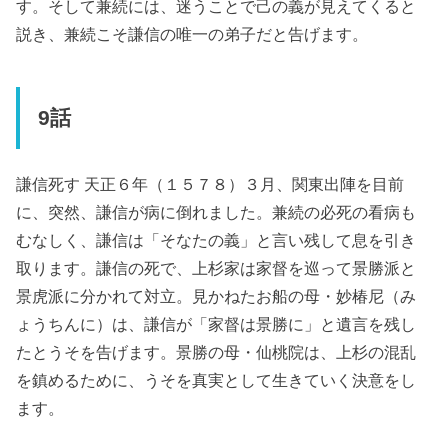
す。そして兼続には、迷うことで己の義が見えてくると
説き、兼続こそ謙信の唯一の弟子だと告げます。
9話
謙信死す 天正６年（１５７８）３月、関東出陣を目前
に、突然、謙信が病に倒れました。兼続の必死の看病も
むなしく、謙信は「そなたの義」と言い残して息を引き
取ります。謙信の死で、上杉家は家督を巡って景勝派と
景虎派に分かれて対立。見かねたお船の母・妙椿尼（み
ょうちんに）は、謙信が「家督は景勝に」と遺言を残し
たとうそを告げます。景勝の母・仙桃院は、上杉の混乱
を鎮めるために、うそを真実として生きていく決意をし
ます。