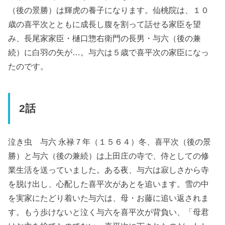
（後の景勝）は輝虎の養子になります。仙桃院は、１０
歳の喜平次とともに成長し腹を割って話せる家臣を望
み、長尾家家臣・樋口惣右衛門の長男・与六（後の兼
続）に白羽の矢が…。与六は５歳で喜平次の家臣になっ
たのです。
2話
泣き虫 与六 永禄７年（１５６４）冬、喜平次（後の景
勝）と与六（後の兼続）は上田庄の寺で、侍としての修
業生活を送っていました。ある夜、与六は寂しさから寺
を脱け出し、心配した喜平次があとを追います。雪の中
を実家にたどり着いた与六は、母・お藤に追い返されま
す。もう歩けないと泣く与六を喜平次が背負い、「母君