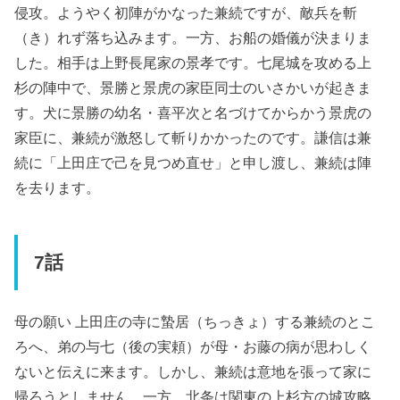
侵攻。ようやく初陣がかなった兼続ですが、敵兵を斬
（き）れず落ち込みます。一方、お船の婚儀が決まりま
した。相手は上野長尾家の景孝です。七尾城を攻める上
杉の陣中で、景勝と景虎の家臣同士のいさかいが起きま
す。犬に景勝の幼名・喜平次と名づけてからかう景虎の
家臣に、兼続が激怒して斬りかかったのです。謙信は兼
続に「上田庄で己を見つめ直せ」と申し渡し、兼続は陣
を去ります。
7話
母の願い 上田庄の寺に蟄居（ちっきょ）する兼続のとこ
ろへ、弟の与七（後の実頼）が母・お藤の病が思わしく
ないと伝えに来ます。しかし、兼続は意地を張って家に
帰ろうとしません。一方、北条は関東の上杉方の城攻略