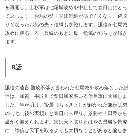
を再開し、上杉軍は七尾城攻めを中止して春日山にとっ
て返します。お船の父・直江景綱が病で亡くなり、跡取
りとなったお船の夫・信綱も参戦します。謙信が七尾城
攻めに戻るころ、兼続のもとに母・危篤の知らせが届き
ます。
8話
謙信の遺言 難攻不落と言われた七尾城を攻め落とした謙
信は、加賀・手取川で柴田勝家率いる信長軍に大勝しま
した。年が明け、蟄居（ちっきょ）が解かれた兼続は弟
の与七（後の実頼）と春日山へ戻り、景勝や上田衆から
温かく迎えられます。次は天下取りとはやる景勝や景虎
に、謙信は天下を取るよりも大切なことがあると諭しま