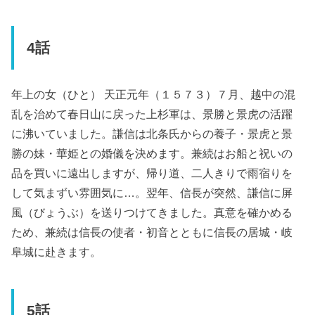
4話
年上の女（ひと） 天正元年（１５７３）７月、越中の混
乱を治めて春日山に戻った上杉軍は、景勝と景虎の活躍
に沸いていました。謙信は北条氏からの養子・景虎と景
勝の妹・華姫との婚儀を決めます。兼続はお船と祝いの
品を買いに遠出しますが、帰り道、二人きりで雨宿りを
して気まずい雰囲気に…。翌年、信長が突然、謙信に屏
風（びょうぶ）を送りつけてきました。真意を確かめる
ため、兼続は信長の使者・初音とともに信長の居城・岐
阜城に赴きます。
5話