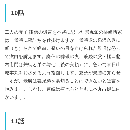
10話
二人の養子 謙信の遺言を不審に思った景虎派の柿崎晴家
は、景勝に夜討ちを仕掛けますが、景勝派の泉沢久秀に
斬（き）られて絶命。疑いの目を向けられた景虎は怒っ
て潔白を訴えます。謙信の葬儀の夜、兼続の父・樋口惣
右衛門は兼続と弟の与七（後の実頼）に、急いで春日山
城本丸をおさえるよう指図します。兼続が景勝に知らせ
ますが、景勝は義兄弟を裏切ることはできないと進言を
拒みます。しかし、兼続は与七らとともに本丸占拠に向
かいます。
11話