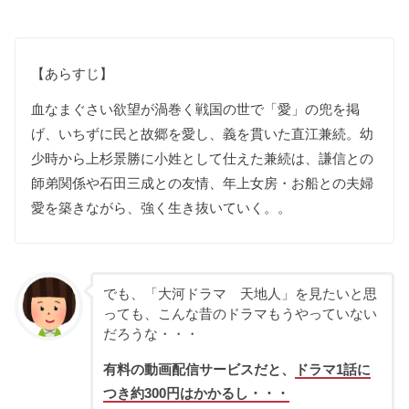
【あらすじ】
血なまぐさい欲望が渦巻く戦国の世で「愛」の兜を掲
げ、いちずに民と故郷を愛し、義を貫いた直江兼続。幼
少時から上杉景勝に小姓として仕えた兼続は、謙信との
師弟関係や石田三成との友情、年上女房・お船との夫婦
愛を築きながら、強く生き抜いていく。。
でも、「大河ドラマ 天地人」を見たいと思
っても、こんな昔のドラマもうやっていない
だろうな・・・
有料の動画配信サービスだと、
ドラマ1話に
つき約300円はかかるし・・・