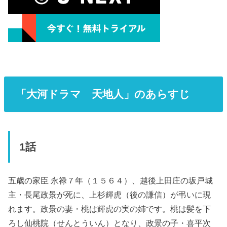
「大河ドラマ 天地人」のあらすじ
1話
五歳の家臣 永禄７年（１５６４）、越後上田庄の坂戸城
主・長尾政景が死に、上杉輝虎（後の謙信）が弔いに現
れます。政景の妻・桃は輝虎の実の姉です。桃は髪を下
ろし仙桃院（せんとういん）となり、政景の子・喜平次