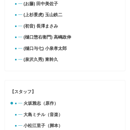
(お藤) 田中美佐子
(上杉景虎) 玉山鉄二
(初音) 長澤まさみ
(樋口惣右衛門) 高嶋政伸
(樋口与七) 小泉孝太郎
(泉沢久秀) 東幹久
【スタッフ】
火坂雅志（原作）
大島ミチル（音楽）
小松江里子（脚本）