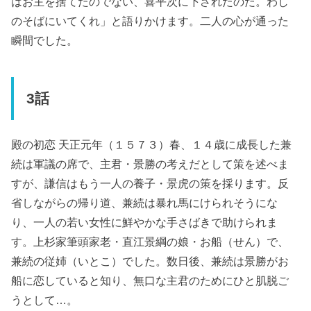
はお主を捨てたのでない、喜平次に下されたのだ。わし
のそばにいてくれ」と語りかけます。二人の心が通った
瞬間でした。
3話
殿の初恋 天正元年（１５７３）春、１４歳に成長した兼
続は軍議の席で、主君・景勝の考えだとして策を述べま
すが、謙信はもう一人の養子・景虎の策を採ります。反
省しながらの帰り道、兼続は暴れ馬にけられそうにな
り、一人の若い女性に鮮やかな手さばきで助けられま
す。上杉家筆頭家老・直江景綱の娘・お船（せん）で、
兼続の従姉（いとこ）でした。数日後、兼続は景勝がお
船に恋していると知り、無口な主君のためにひと肌脱ご
うとして…。